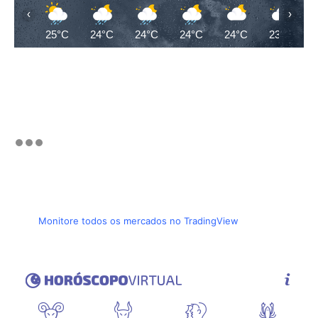
‹
›
25°C
24°C
24°C
24°C
24°C
23°C
Monitore todos os mercados no TradingView