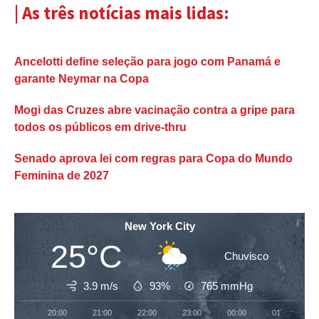
| As três notícias mais lidas:
Ancelotti define seleção para jogo com Panamá e
garante Neymar na Copa
Mogi das Cruzes abre vacinação contra a gripe para
todos os públicos em drive-thru
Senado aprova lei com regras para Copa do Mundo
Feminina de 2027
New York City
25°C
Chuvisco
3.9 m/s
93%
765
mmHg
20:00
21:00
22:00
23:00
00:00
01:00