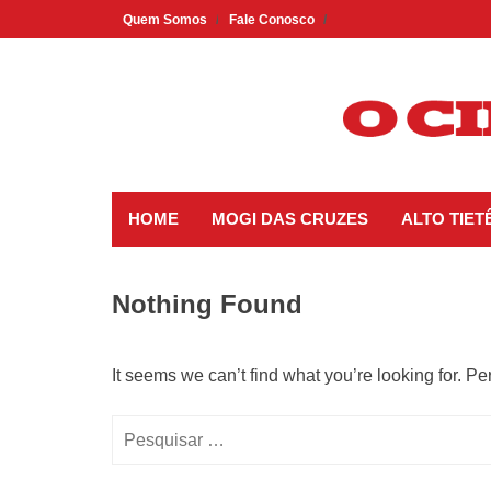
Skip
Quem Somos
Fale Conosco
to
content
HOME
MOGI DAS CRUZES
ALTO TIET
Nothing Found
It seems we can’t find what you’re looking for. P
Pesquisar
por: