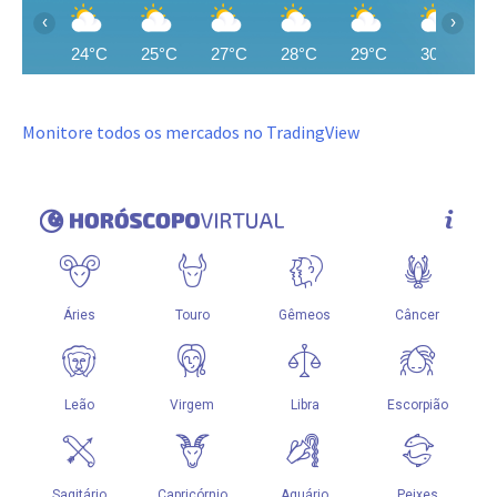
‹
›
24°C
25°C
27°C
28°C
29°C
30°C
Monitore todos os mercados no TradingView