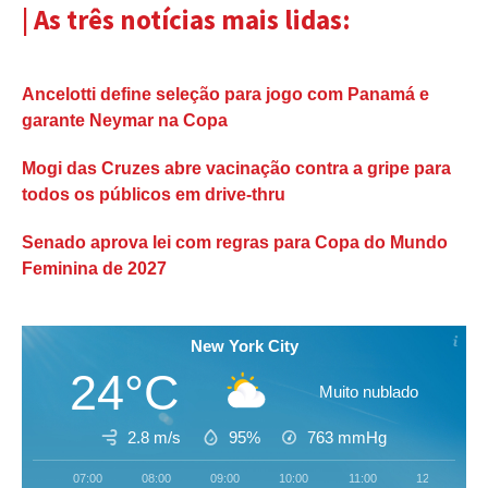
| As três notícias mais lidas:
Ancelotti define seleção para jogo com Panamá e
garante Neymar na Copa
Mogi das Cruzes abre vacinação contra a gripe para
todos os públicos em drive-thru
Senado aprova lei com regras para Copa do Mundo
Feminina de 2027
New York City
24°C
Muito nublado
2.8 m/s
95%
763
mmHg
07:00
08:00
09:00
10:00
11:00
12:00