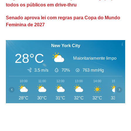
todos os públicos em drive-thru
Senado aprova lei com regras para Copa do Mundo
Feminina de 2027
New York City
28°C
Maioritariamente limpo
3.5 m/s
70%
763
mmHg
10:00
11:00
12:00
13:00
14:00
15:00
‹
›
28°C
30°C
31°C
32°C
32°C
33°C