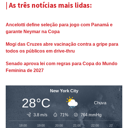
| As três notícias mais lidas:
Ancelotti define seleção para jogo com Panamá e
garante Neymar na Copa
Mogi das Cruzes abre vacinação contra a gripe para
todos os públicos em drive-thru
Senado aprova lei com regras para Copa do Mundo
Feminina de 2027
New York City
28°C
Chuva
3.8 m/s
71%
764
mmHg
18:00
19:00
20:00
21:00
22:00
23:00