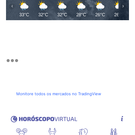
‹
›
33°C
32°C
32°C
28°C
26°C
26°C
Monitore todos os mercados no TradingView