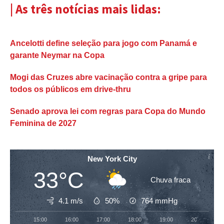
| As três notícias mais lidas:
Ancelotti define seleção para jogo com Panamá e
garante Neymar na Copa
Mogi das Cruzes abre vacinação contra a gripe para
todos os públicos em drive-thru
Senado aprova lei com regras para Copa do Mundo
Feminina de 2027
New York City
33°C
Chuva fraca
4.1 m/s
50%
764
mmHg
15:00
16:00
17:00
18:00
19:00
20:00