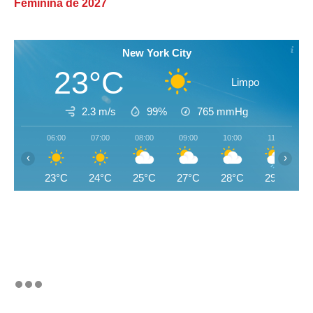
Feminina de 2027
New York City
23°C
Limpo
2.3 m/s
99%
765
mmHg
06:00
07:00
08:00
09:00
10:00
11:00
‹
›
23°C
24°C
25°C
27°C
28°C
29°C