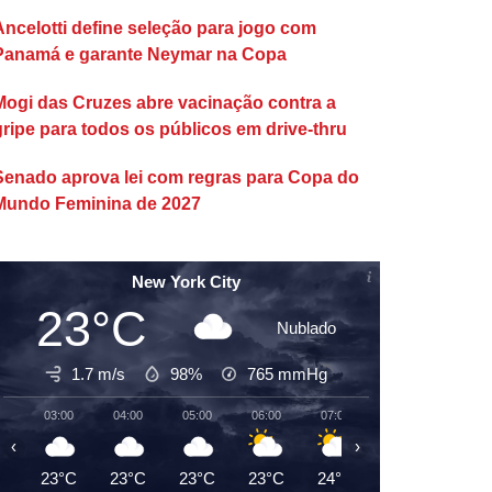
Ancelotti define seleção para jogo com
Panamá e garante Neymar na Copa
Mogi das Cruzes abre vacinação contra a
gripe para todos os públicos em drive-thru
Senado aprova lei com regras para Copa do
Mundo Feminina de 2027
New York City
23°C
Nublado
1.7 m/s
98%
765
mmHg
03:00
04:00
05:00
06:00
07:00
08:00
09:00
‹
›
23°C
23°C
23°C
23°C
24°C
25°C
26°C