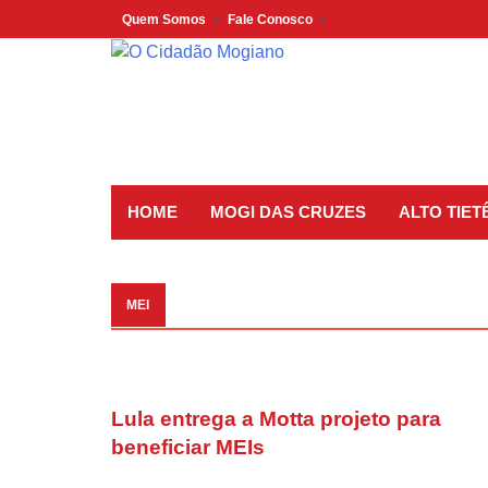
Skip
Quem Somos
Fale Conosco
to
content
HOME
MOGI DAS CRUZES
ALTO TIET
MEI
Lula entrega a Motta projeto para
beneficiar MEIs