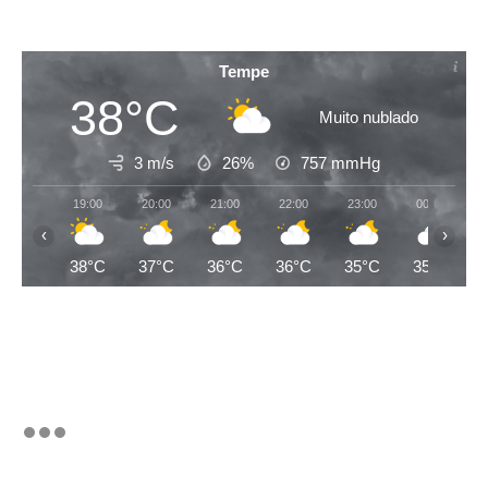
Tempe
38°C
Muito nublado
3 m/s
26%
757
mmHg
19:00
20:00
21:00
22:00
23:00
00:00
‹
›
38°C
37°C
36°C
36°C
35°C
35°C