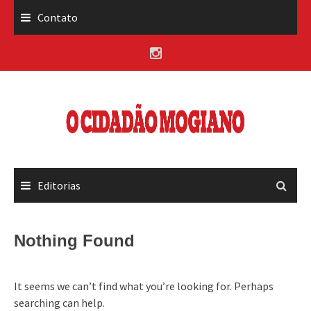
Skip
Contato
to
content
Editorias
Nothing Found
It seems we can’t find what you’re looking for. Perhaps
searching can help.