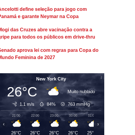
Ancelotti define seleção para jogo com
Panamá e garante Neymar na Copa
Mogi das Cruzes abre vacinação contra a
gripe para todos os públicos em drive-thru
Senado aprova lei com regras para Copa do
Mundo Feminina de 2027
New York City
26°C
Muito nublado
1.1 m/s
84%
763
mmHg
21:00
22:00
23:00
00:00
01:00
02:00
03:00
‹
›
26°C
26°C
26°C
26°C
25°C
25°C
25°C