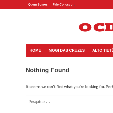
Skip
Quem Somos
Fale Conosco
to
content
HOME
MOGI DAS CRUZES
ALTO TIET
Nothing Found
It seems we can’t find what you’re looking for. Per
Pesquisar
por: