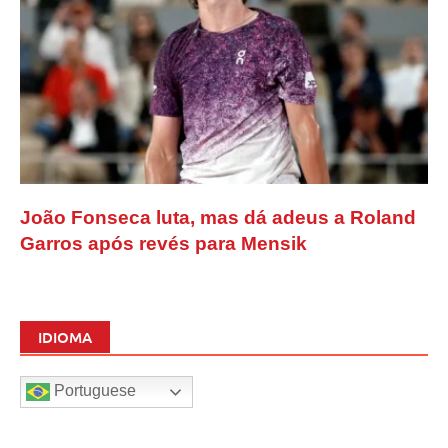
João Fonseca luta, mas dá adeus a Roland
Garros após revés para Mensik
IDIOMA
Portuguese