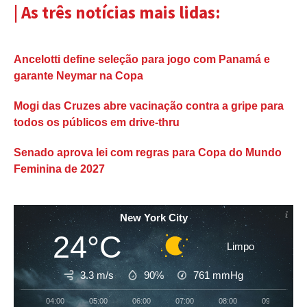
| As três notícias mais lidas:
Ancelotti define seleção para jogo com Panamá e
garante Neymar na Copa
Mogi das Cruzes abre vacinação contra a gripe para
todos os públicos em drive-thru
Senado aprova lei com regras para Copa do Mundo
Feminina de 2027
New York City
24°C
Limpo
3.3 m/s
90%
761
mmHg
04:00
05:00
06:00
07:00
08:00
09:00