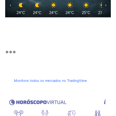
‹
›
24°C
24°C
24°C
24°C
25°C
27°C
Monitore todos os mercados no TradingView