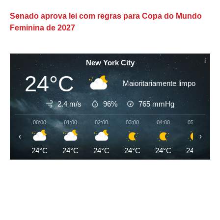
Senado aprova lei com regras para Copa do Mundo
Feminina de 2027
New York City
24°C
Maioritariamente limpo
2.4 m/s
96%
765
mmHg
00:00
01:00
02:00
03:00
04:00
05:00
‹
›
24°C
24°C
24°C
24°C
24°C
24°C