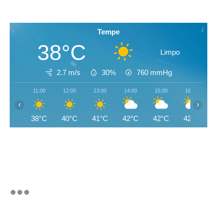
Tempe
38°C
Limpo
2.7 m/s
30%
760
mmHg
11:00
12:00
13:00
14:00
15:00
16:00
‹
›
38°C
40°C
41°C
42°C
42°C
42°C