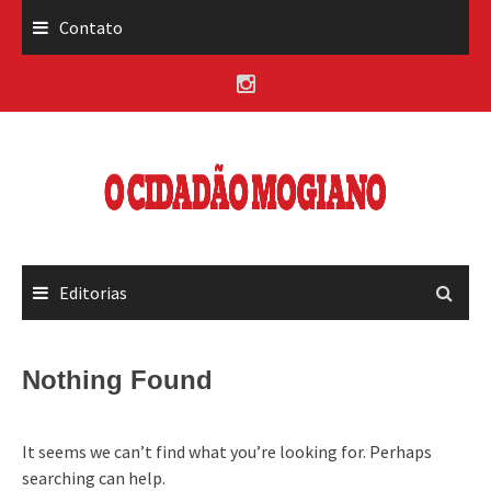
Skip
Contato
to
content
Editorias
Nothing Found
It seems we can’t find what you’re looking for. Perhaps
searching can help.