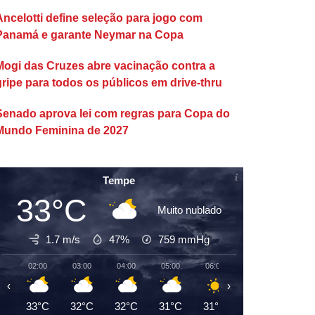
Ancelotti define seleção para jogo com
Panamá e garante Neymar na Copa
Mogi das Cruzes abre vacinação contra a
gripe para todos os públicos em drive-thru
Senado aprova lei com regras para Copa do
Mundo Feminina de 2027
Tempe
33°C
Muito nublado
1.7 m/s
47%
759
mmHg
02:00
03:00
04:00
05:00
06:00
07:00
08:00
‹
›
33°C
32°C
32°C
31°C
31°C
31°C
33°C