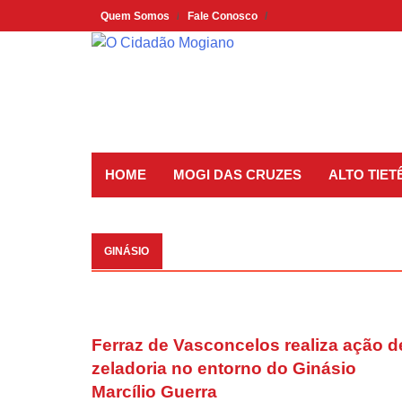
Skip
Quem Somos
Fale Conosco
to
content
HOME
MOGI DAS CRUZES
ALTO TIET
GINÁSIO
Ferraz de Vasconcelos realiza ação d
zeladoria no entorno do Ginásio
Marcílio Guerra