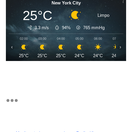
New York City
25°C
Limpo
3.3 m/s
94%
765
mmHg
02:00
03:00
04:00
05:00
06:00
07:00
‹
›
25°C
25°C
25°C
24°C
24°C
24°C