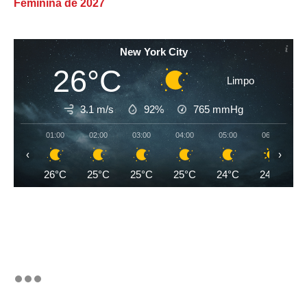
Feminina de 2027
New York City
26°C
Limpo
3.1 m/s
92%
765
mmHg
01:00
02:00
03:00
04:00
05:00
06:00
‹
›
26°C
25°C
25°C
25°C
24°C
24°C