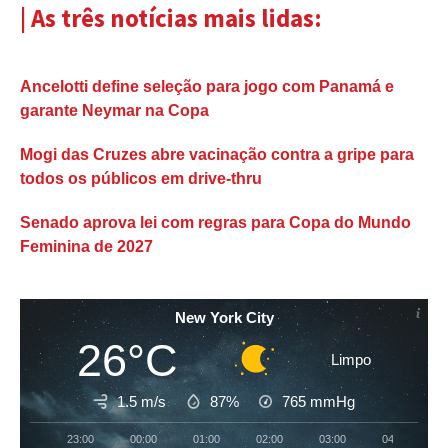
| As três notícias mais lidas:
Ancelotti define seleção para jogo com Panamá e
garante Neymar na Copa
Mogi das Cruzes abre vacinação contra a gripe para
todos os públicos em drive-thru
Senado aprova lei com regras para Copa do Mundo
Feminina de 2027
New York City
26°C
Limpo
1.5 m/s
87%
765
mmHg
23:00
00:00
01:00
02:00
03:00
04:00