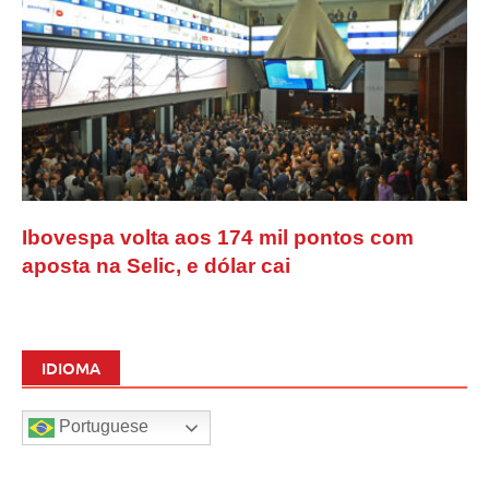
Ibovespa volta aos 174 mil pontos com
aposta na Selic, e dólar cai
IDIOMA
Portuguese