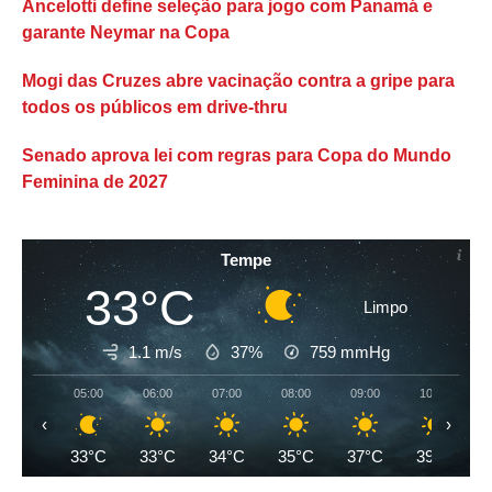
Ancelotti define seleção para jogo com Panamá e
garante Neymar na Copa
Mogi das Cruzes abre vacinação contra a gripe para
todos os públicos em drive-thru
Senado aprova lei com regras para Copa do Mundo
Feminina de 2027
Tempe
33°C
Limpo
1.1 m/s
37%
759
mmHg
05:00
06:00
07:00
08:00
09:00
10:00
‹
›
33°C
33°C
34°C
35°C
37°C
39°C