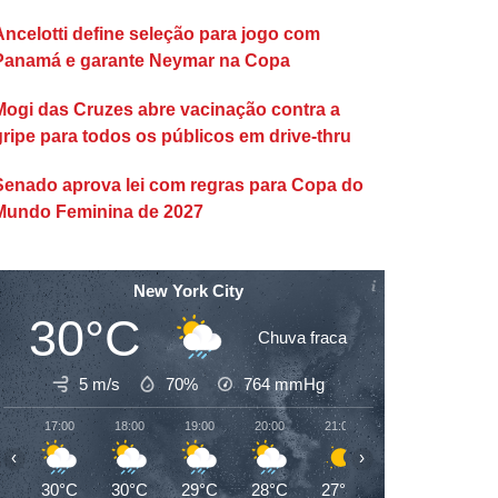
Ancelotti define seleção para jogo com
Panamá e garante Neymar na Copa
Mogi das Cruzes abre vacinação contra a
gripe para todos os públicos em drive-thru
Senado aprova lei com regras para Copa do
Mundo Feminina de 2027
New York City
30°C
Chuva fraca
5 m/s
70%
764
mmHg
17:00
18:00
19:00
20:00
21:00
22:00
23:00
‹
›
30°C
30°C
29°C
28°C
27°C
27°C
26°C