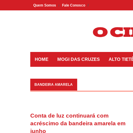
Skip
Quem Somos
Fale Conosco
to
content
HOME
MOGI DAS CRUZES
ALTO TIET
BANDEIRA AMARELA
Conta de luz continuará com
acréscimo da bandeira amarela em
junho