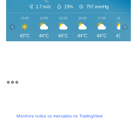
1.7 m/s
19%
757
mmHg
13:00
14:00
15:00
16:00
17:00
18:00
‹
›
43°C
44°C
44°C
44°C
44°C
43°C
Monitore todos os mercados no TradingView