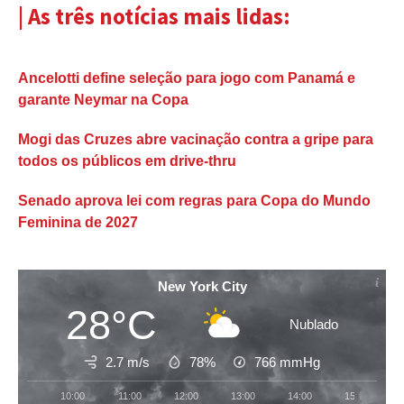
| As três notícias mais lidas:
Ancelotti define seleção para jogo com Panamá e
garante Neymar na Copa
Mogi das Cruzes abre vacinação contra a gripe para
todos os públicos em drive-thru
Senado aprova lei com regras para Copa do Mundo
Feminina de 2027
New York City
28°C
Nublado
2.7 m/s
78%
766
mmHg
10:00
11:00
12:00
13:00
14:00
15:00