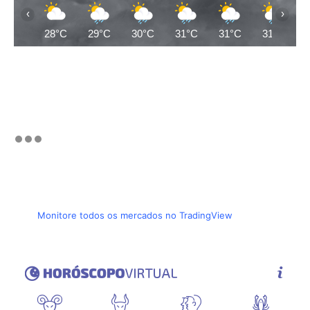
‹
›
28°C
29°C
30°C
31°C
31°C
31°C
Monitore todos os mercados no TradingView