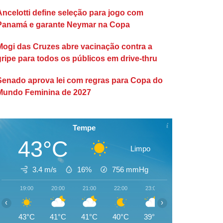
Ancelotti define seleção para jogo com
Panamá e garante Neymar na Copa
Mogi das Cruzes abre vacinação contra a
gripe para todos os públicos em drive-thru
Senado aprova lei com regras para Copa do
Mundo Feminina de 2027
Tempe
43°C
Limpo
3.4 m/s
16%
756
mmHg
19:00
20:00
21:00
22:00
23:00
00:00
01:00
‹
›
43°C
41°C
41°C
40°C
39°C
38°C
37°C