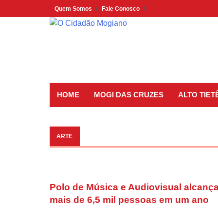
Skip
Quem Somos
Fale Conosco
to
content
HOME
MOGI DAS CRUZES
ALTO TIET
ARTE
Polo de Música e Audiovisual alcanç
mais de 6,5 mil pessoas em um ano