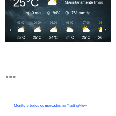
25°C
Maioritariamente limpo
3 m/s
84%
761
mmHg
03:00
04:00
05:00
06:00
07:00
08:00
‹
›
25°C
25°C
24°C
24°C
25°C
26°C
Monitore todos os mercados no TradingView