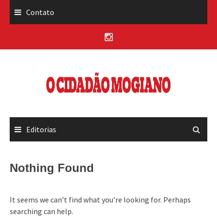
Skip
Contato
to
content
Editorias
Nothing Found
It seems we can’t find what you’re looking for. Perhaps
searching can help.