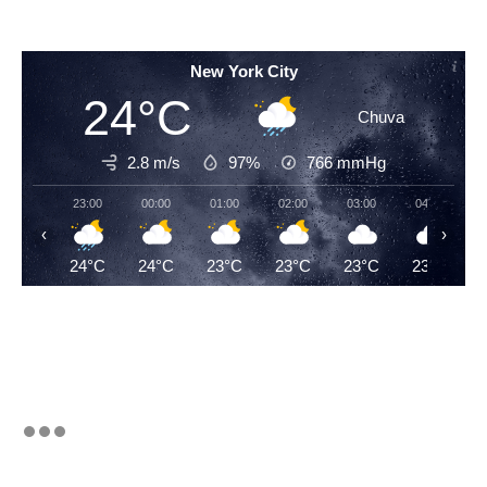
New York City
24°C
Chuva
2.8 m/s
97%
766
mmHg
23:00
00:00
01:00
02:00
03:00
04:00
‹
›
24°C
24°C
23°C
23°C
23°C
23°C